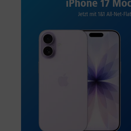
iPhone 17 Mod
Jetzt mit 1&1 All-Net-Fla