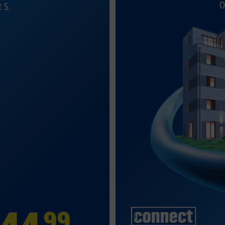
O
t S.
99