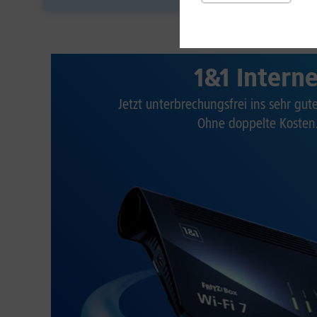
1&1 Intern
Jetzt unterbrechungsfrei ins sehr gu
Ohne doppelte Kosten