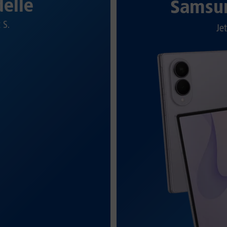
elle
Samsun
t S.
Jet