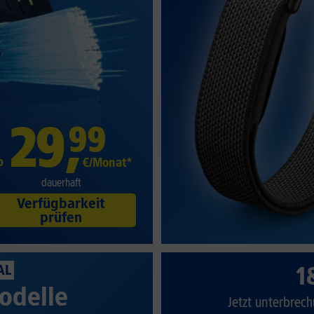
29
,
99
b
€/Monat*
dauerhaft
Verfügbarkeit
prüfen
1
AL
odelle
Jetzt unterbrech