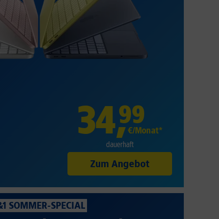
34
,
99
€/Monat*
dauerhaft
Zum Angebot
&1 SOMMER-SPECIAL