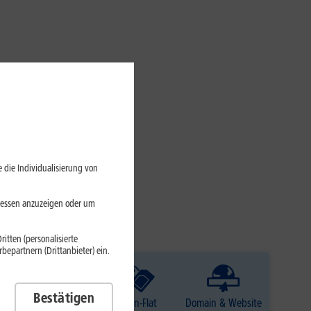
 die Individualisierung von
eressen anzuzeigen oder um
itten (personalisierte
epartnern (Drittanbieter) ein.
Bestätigen
TV
Daten-Flat
Domain & Website