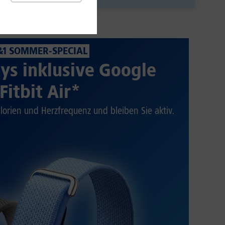
&1 SOMMER-SPECIAL
ys inklusive Google
Fitbit Air*
alorien und Herzfrequenz und bleiben Sie aktiv.