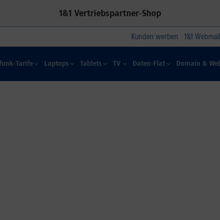
1&1 Vertriebspartner-Shop
Kunden werben
1&1 Webmail
funk-Tarife
Laptops
Tablets
TV
Daten-Flat
Domain & Web
1&1 SOMMER-SPECIAL
Farbelhaft
Jetzt alle iPhone-Modelle zum
Dauertiefpreis sichern.*