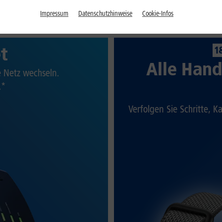
Impressum
Datenschutzhinweise
Cookie-Infos
et
1
Alle Hand
te Netz wechseln.
.*
Verfolgen Sie Schritte, K