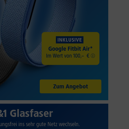
Zum Angebot
&1 Glasfaser
ungsfrei ins sehr gute Netz wechseln.