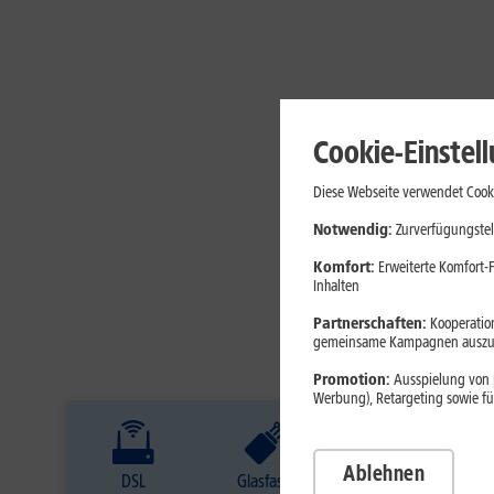
Cookie-Einstel
Diese Webseite verwendet Cooki
Notwendig:
Zurverfügungstel
Komfort:
Erweiterte Komfort-F
Inhalten
Partnerschaften:
Kooperation
gemeinsame Kampagnen auszuw
Promotion:
Ausspielung von p
Werbung), Retargeting sowie fü
Ablehnen
DSL
Glasfaser
Internet