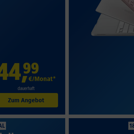
44
,
99
€/Monat*
dauerhaft
Zum Angebot
AL
1