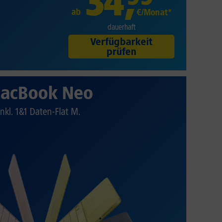
34
,
ab
€/Monat*
dauerhaft
Verfügbarkeit
prüfen
acBook Neo
Inkl. 1&1 Daten-Flat M.