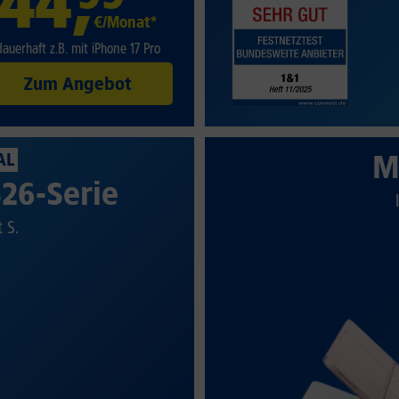
44
,
€/Monat*
dauerhaft z.B. mit iPhone 17 Pro
Zum Angebot
M
AL
26-Serie
t S.